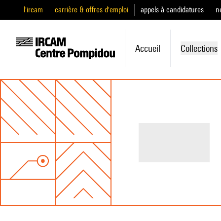
l'ircam
carrière & offres d'emploi
appels à candidatures
n
Accueil
Collections