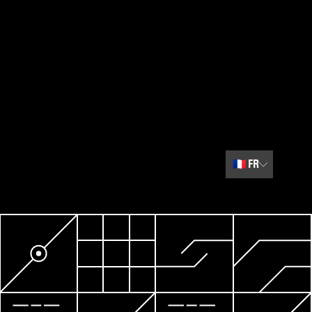
🇫🇷
FR