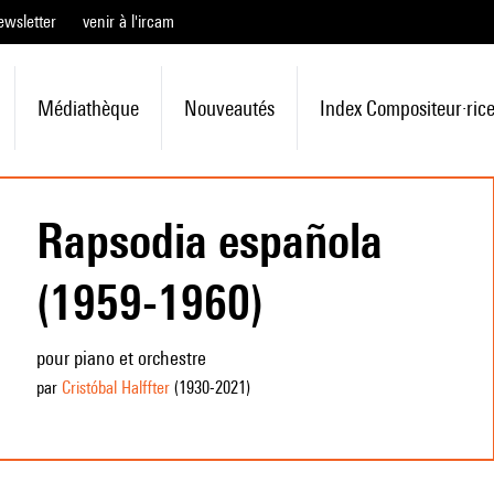
ewsletter
venir à l'ircam
Médiathèque
Nouveautés
Index Compositeur·ric
Rapsodia española
(1959-1960)
pour piano et orchestre
par
Cristóbal Halffter
(1930
-2021
)