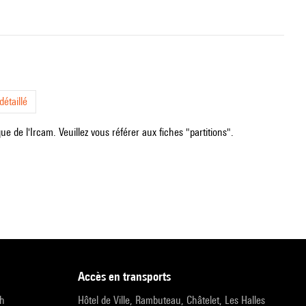
étaillé
e de l'Ircam. Veuillez vous référer aux fiches "partitions".
accès en transports
9h
Hôtel de Ville, Rambuteau, Châtelet, Les Halles