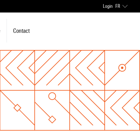
Login
FR
e
Contact