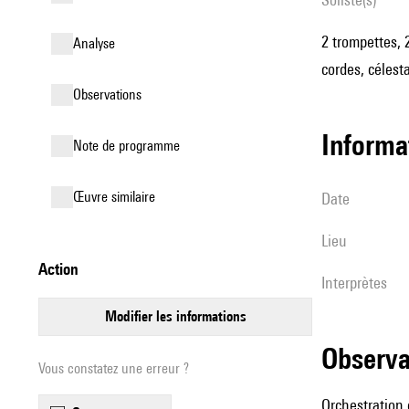
2 trompettes, 2
analyse
cordes, célest
observations
informa
Note de programme
œuvre similaire
date
lieu
action
interprètes
modifier les informations
observ
Vous constatez une erreur ?
Orchestration