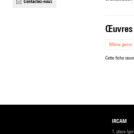
contactez-nous
œuvres
Même genre
Cette fiche œuvr
IRCAM
1, place Igo