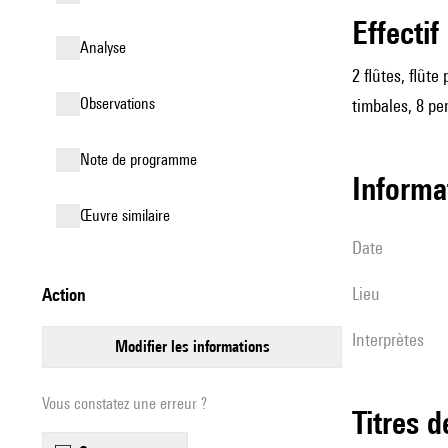
effectif
analyse
2 flûtes, flûte
observations
timbales, 8 per
Note de programme
informa
œuvre similaire
date
lieu
action
interprètes
modifier les informations
Vous constatez une erreur ?
Titres 