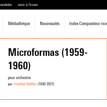
ewsletter
venir à l'ircam
Médiathèque
Nouveautés
Index Compositeur·ric
Microformas (1959-
1960)
pour orchestre
par
Cristóbal Halffter
(1930
-2021
)