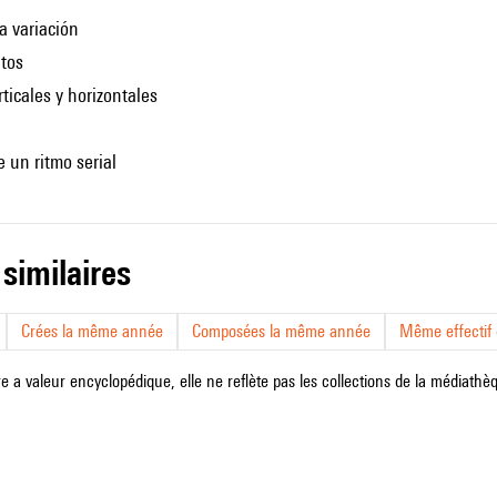
a variación
tos
rticales y horizontales
e un ritmo serial
 similaires
Crées la même année
Composées la même année
Même effectif d
e a valeur encyclopédique, elle ne reflète pas les collections de la médiathèqu