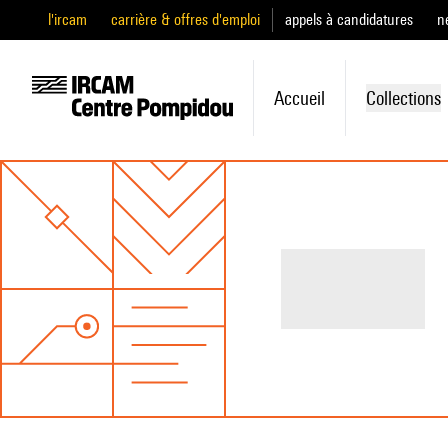
l'ircam
carrière & offres d'emploi
appels à candidatures
n
Accueil
Collections