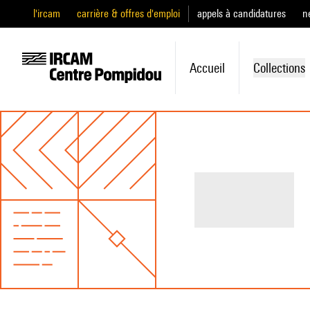
l'ircam
carrière & offres d'emploi
appels à candidatures
n
Accueil
Collections