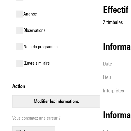
effectif
analyse
2 timbales
observations
informa
Note de programme
œuvre similaire
date
lieu
action
interprètes
modifier les informations
Informa
Vous constatez une erreur ?