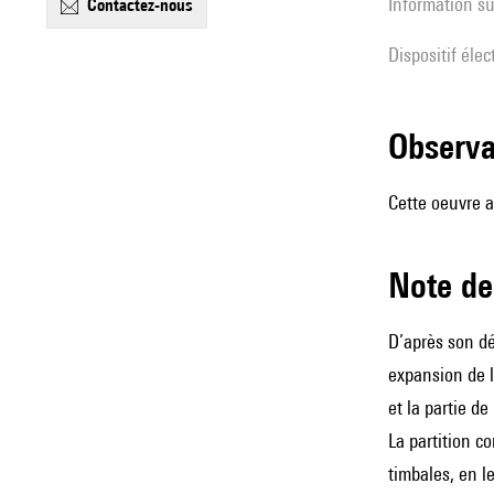
Information su
contactez-nous
Dispositif éle
observ
Cette oeuvre a
Note 
D’après son dé
expansion de l
et la partie de
La partition c
timbales, en l