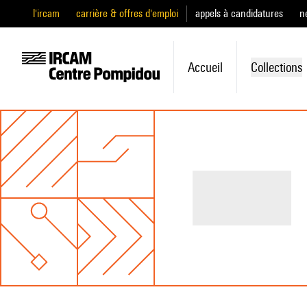
l'ircam
carrière & offres d'emploi
appels à candidatures
n
Accueil
Collections