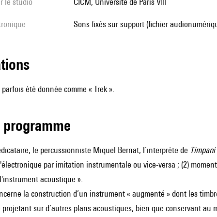
r le studio
CICM, Université de Paris VIII
ctronique
sons fixés sur support (fichier audionumériq
ations
 parfois été donnée comme « Trek ».
de programme
dicataire, le percussionniste Miquel Bernat, l’interprète de
Timpani 
'électronique par imitation instrumentale ou vice-versa ; (2) momen
 l'instrument acoustique ».
oncerne la construction d’un instrument « augmenté » dont les timb
e projetant sur d’autres plans acoustiques, bien que conservant au