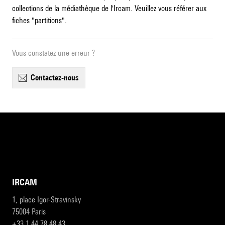
collections de la médiathèque de l'Ircam. Veuillez vous référer aux
fiches "partitions".
Vous constatez une erreur ?
contactez-nous
IRCAM
1, place Igor-Stravinsky
75004 Paris
+33 1 44 78 48 43