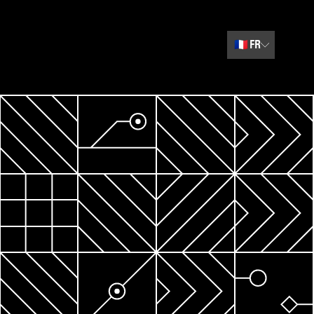
🇫🇷
FR