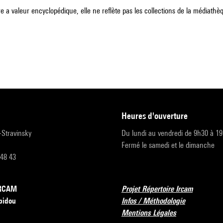
e a valeur encyclopédique, elle ne reflète pas les collections de la médiathèqu
heures d'ouverture
r-Stravinsky
Du lundi au vendredi de 9h30 à 1
Fermé le samedi et le dimanche
 48 43
’IRCAM
Projet Répertoire Ircam
pidou
Infos / Méthodologie
Mentions Légales