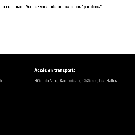
e de l'Ircam. Veuillez vous référer aux fiches "partitions".
accès en transports
9h
Hôtel de Ville, Rambuteau, Châtelet, Les Halles