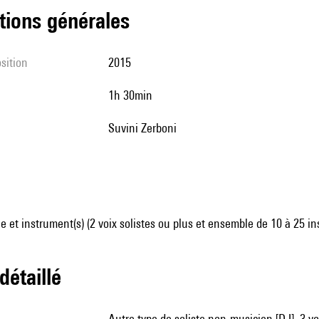
tions générales
sition
2015
1h 30min
Suvini Zerboni
 et instrument(s) (2 voix solistes ou plus et ensemble de 10 à 25 i
 détaillé
autre type de soliste non-musicien [DJ], 3 voix solistes non spécifiées, 3 acteurs, voix non spécifiée [beat-