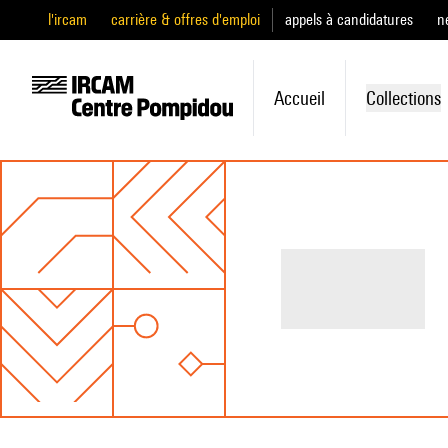
l'ircam
carrière & offres d'emploi
appels à candidatures
n
Accueil
Collections