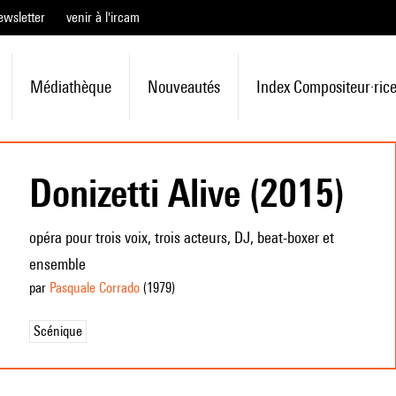
ewsletter
venir à l'ircam
Médiathèque
Nouveautés
Index Compositeur·ric
Donizetti Alive (2015)
opéra pour trois voix, trois acteurs, DJ, beat-boxer et
ensemble
par
Pasquale Corrado
(1979
)
Scénique