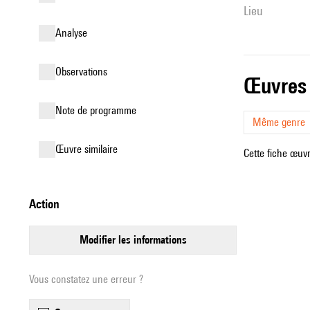
lieu
analyse
observations
œuvres
Note de programme
Même genre
œuvre similaire
Cette fiche œuvr
action
modifier les informations
Vous constatez une erreur ?