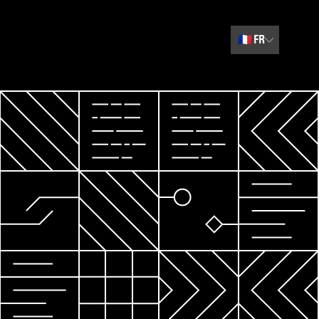
🇫🇷
FR