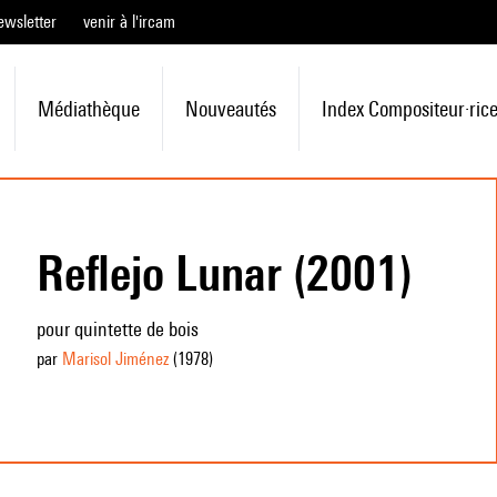
ewsletter
venir à l'ircam
Médiathèque
Nouveautés
Index Compositeur·ric
Reflejo Lunar (2001)
pour quintette de bois
par
Marisol Jiménez
(1978
)