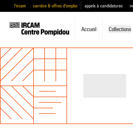
l'ircam
carrière & offres d'emploi
appels à candidatures
n
Accueil
Collections