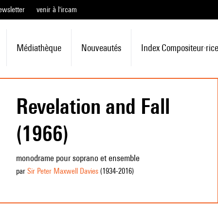
ewsletter
venir à l'ircam
Médiathèque
Nouveautés
Index Compositeur·ric
Revelation and Fall
(1966)
monodrame pour soprano et ensemble
par
Sir Peter Maxwell Davies
(1934
-2016
)