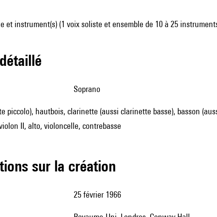
 et instrument(s) (1 voix soliste et ensemble de 10 à 25 instrument
 détaillé
soprano
ûte piccolo), hautbois, clarinette (aussi clarinette basse), basson (a
violon II, alto, violoncelle, contrebasse
tions sur la création
25 février 1966
Royaume-Uni, Londres, Conway Hall