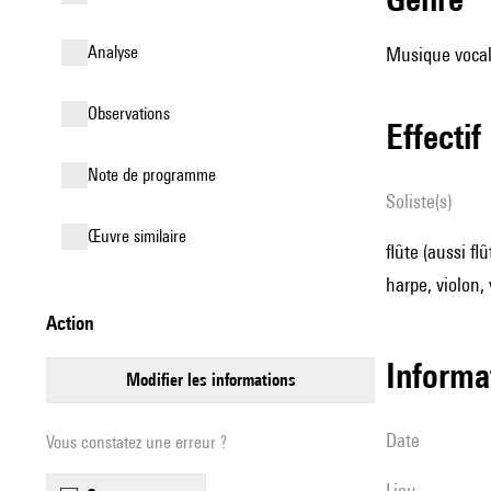
analyse
Musique vocale
observations
effectif
Note de programme
Soliste(s)
œuvre similaire
flûte (aussi fl
harpe, violon, 
action
informa
modifier les informations
date
Vous constatez une erreur ?
lieu