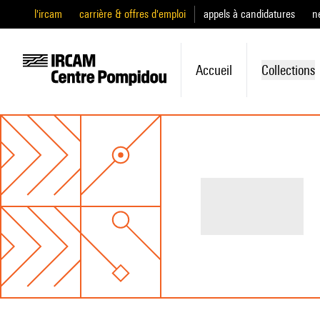
l'ircam
carrière & offres d'emploi
appels à candidatures
n
Accueil
Collections