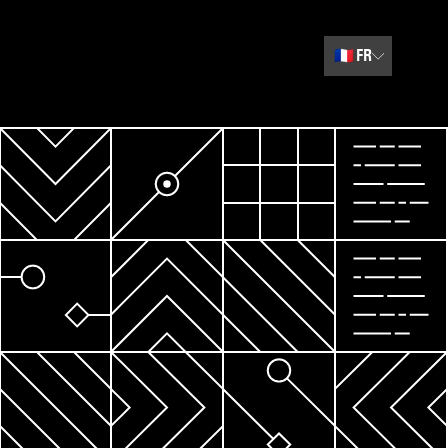
🇫🇷
FR