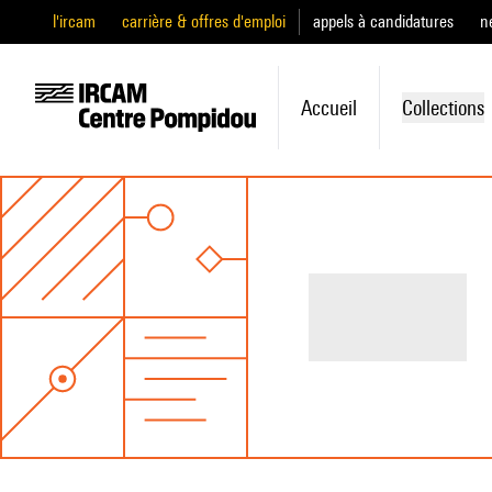
l'ircam
carrière & offres d'emploi
appels à candidatures
n
Accueil
Collections