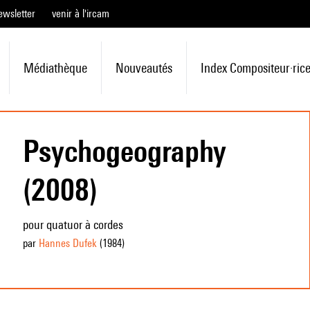
ewsletter
venir à l'ircam
Médiathèque
Nouveautés
Index Compositeur·ric
Psychogeography
(2008)
pour quatuor à cordes
par
Hannes Dufek
(1984
)