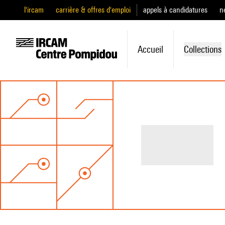
l'ircam
carrière & offres d'emploi
appels à candidatures
n
Accueil
Collections