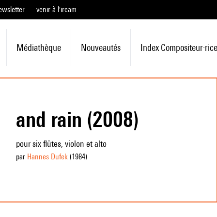
ewsletter
venir à l'ircam
Médiathèque
Nouveautés
Index Compositeur·ric
and rain (2008)
pour six flûtes, violon et alto
par
Hannes Dufek
(1984
)