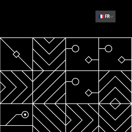
🇫🇷
FR