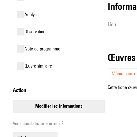
informa
analyse
lieu
observations
Note de programme
œuvres
œuvre similaire
Même genre
Cette fiche œuvr
action
modifier les informations
Vous constatez une erreur ?