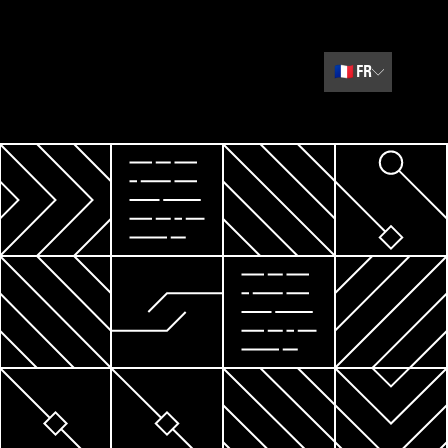
🇫🇷
FR