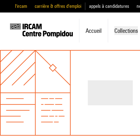
l'ircam
carrière & offres d'emploi
appels à candidatures
n
Accueil
Collections