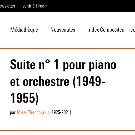
ewsletter
venir à l'ircam
Médiathèque
Nouveautés
Index Compositeur·ric
Suite n° 1 pour piano
et orchestre (1949-
1955)
par
Mikis Theodorakis
(1925
-2021
)