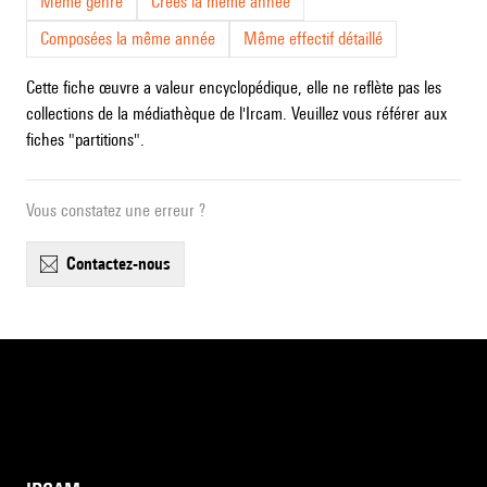
Même genre
Crées la même année
Composées la même année
Même effectif détaillé
Cette fiche œuvre a valeur encyclopédique, elle ne reflète pas les
collections de la médiathèque de l'Ircam. Veuillez vous référer aux
fiches "partitions".
Vous constatez une erreur ?
contactez-nous