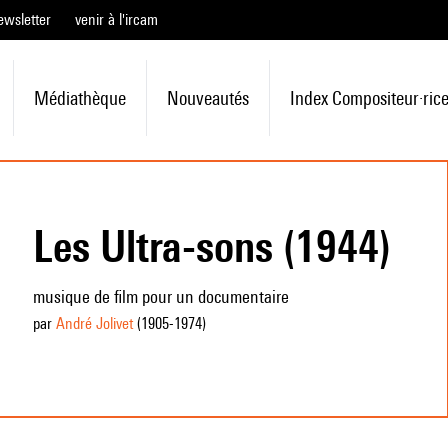
ewsletter
venir à l'ircam
Médiathèque
Nouveautés
Index Compositeur·ric
Les Ultra-sons (1944)
musique de film pour un documentaire
par
André Jolivet
(1905
-1974
)