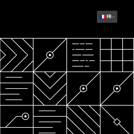
🇫🇷
FR