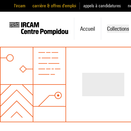
l'ircam
carrière & offres d'emploi
appels à candidatures
n
Accueil
Collections