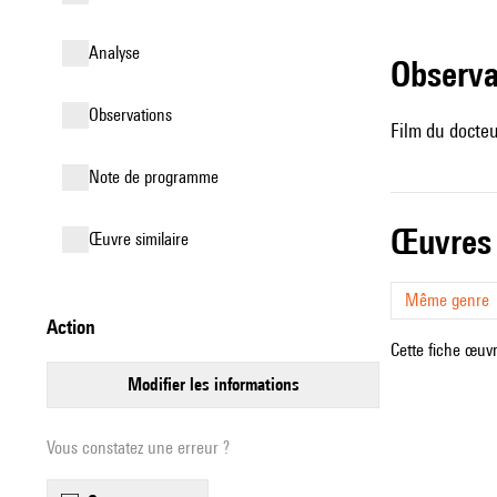
analyse
observ
observations
Film du docte
Note de programme
œuvres
œuvre similaire
Même genre
action
Cette fiche œuvr
modifier les informations
Vous constatez une erreur ?