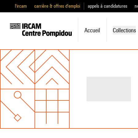
l'ircam
carrière & offres d'emploi
appels à candidatures
n
Accueil
Collections