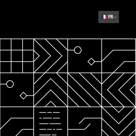
🇫🇷
FR