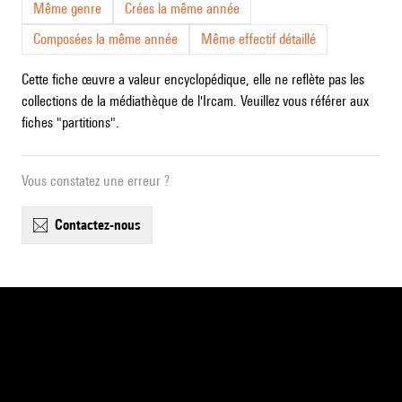
Même genre
Crées la même année
Composées la même année
Même effectif détaillé
Cette fiche œuvre a valeur encyclopédique, elle ne reflète pas les
collections de la médiathèque de l'Ircam. Veuillez vous référer aux
fiches "partitions".
Vous constatez une erreur ?
contactez-nous