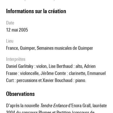
informations sur la création
date
12 mai 2005
lieu
France, Quimper, Semaines musicales de Quimper
interprètes
Daniel Garlitsky : violon, Lise Berthaud : alto, Adrien
Frasse : violoncelle, Jérôme Comte : clarinette, Emmanuel
Curt : percussions et Xavier Bouchaud : piano.
observations
D’après la nouvelle
Tendre Enfance
d’Enora Grall, lauréate
2004 du concours Plumes et Partition (concours de