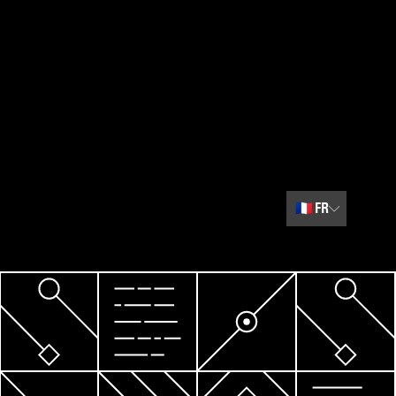
🇫🇷
FR