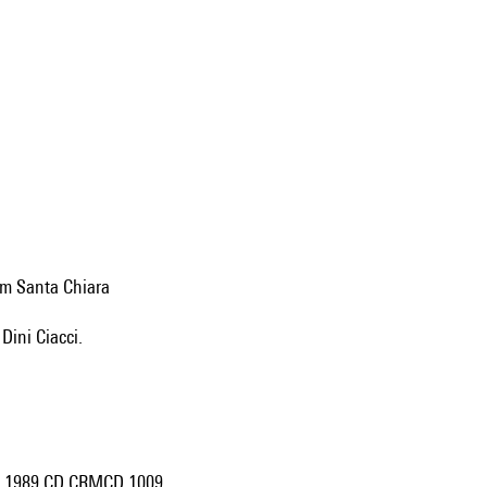
um Santa Chiara
Dini Ciacci.
rdi 1989 CD CRMCD 1009.