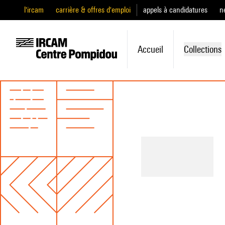
l'ircam
carrière & offres d'emploi
appels à candidatures
n
Accueil
Collections