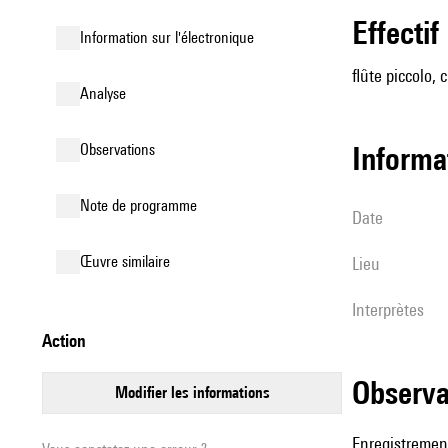
effectif
Information sur l'électronique
flûte piccolo, 
analyse
observations
informa
Note de programme
date
œuvre similaire
lieu
interprètes
action
observ
modifier les informations
Enregistrement