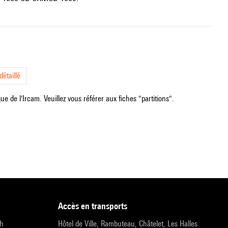
étaillé
e de l'Ircam. Veuillez vous référer aux fiches "partitions".
accès en transports
9h
Hôtel de Ville, Rambuteau, Châtelet, Les Halles