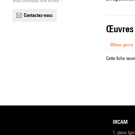
Vous constatez une erreur ?
contactez-nous
œuvres
Même genre
Cette fiche œuvr
IRCAM
1, place Igo