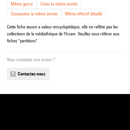
Même genre
Crées la même année
Composées la même année
Même effectif détaillé
Cette fiche œuvre a valeur encyclopédique, elle ne reflète pas les
collections de la médiathèque de l'Ircam. Veuillez vous référer aux
fiches "partitions".
Vous constatez une erreur ?
contactez-nous