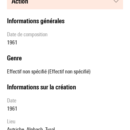
action
informations générales
date de composition
1961
genre
Effectif non spécifié (Effectif non spécifié)
informations sur la création
date
1961
lieu
Autriche, Alpbach, Tyrol.