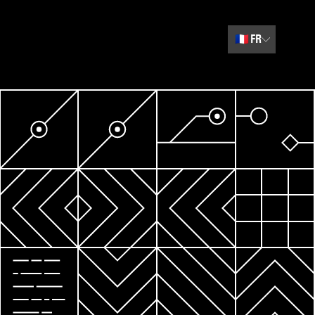
🇫🇷
FR