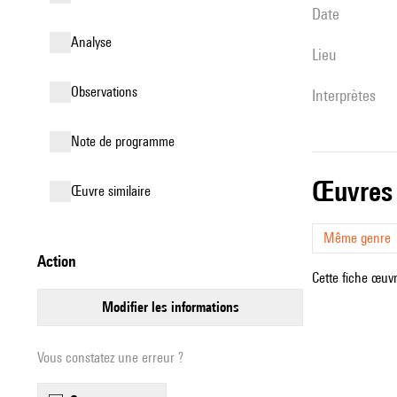
date
analyse
lieu
observations
interprètes
Note de programme
œuvres
œuvre similaire
Même genre
action
Cette fiche œuvr
modifier les informations
Vous constatez une erreur ?