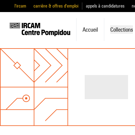
l'ircam
carrière & offres d'emploi
appels à candidatures
n
Accueil
Collections