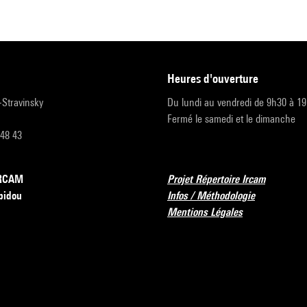
heures d'ouverture
r-Stravinsky
Du lundi au vendredi de 9h30 à 1
Fermé le samedi et le dimanche
 48 43
’IRCAM
Projet Répertoire Ircam
pidou
Infos / Méthodologie
Mentions Légales