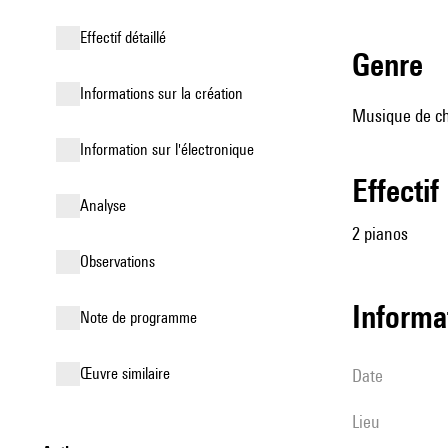
effectif détaillé
genre
informations sur la création
Musique de ch
Information sur l'électronique
effectif
analyse
2 pianos
observations
informa
Note de programme
œuvre similaire
date
lieu