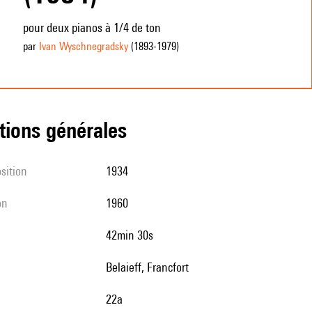
pour deux pianos à 1/4 de ton
par
Ivan Wyschnegradsky
(1893
-1979
)
tions générales
sition
1934
on
1960
42min 30s
Belaieff, Francfort
22a