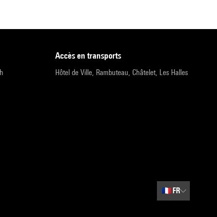
accès en transports
9h
Hôtel de Ville, Rambuteau, Châtelet, Les Halles
🇫🇷
FR