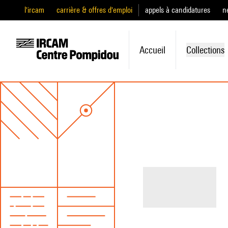
l'ircam
carrière & offres d'emploi
appels à candidatures
n
Accueil
Collections