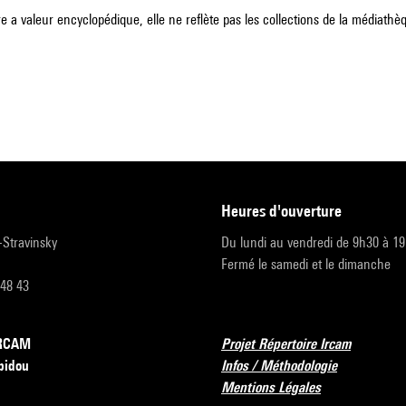
e a valeur encyclopédique, elle ne reflète pas les collections de la médiathèqu
heures d'ouverture
r-Stravinsky
Du lundi au vendredi de 9h30 à 1
Fermé le samedi et le dimanche
 48 43
’IRCAM
Projet Répertoire Ircam
pidou
Infos / Méthodologie
Mentions Légales