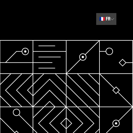
🇫🇷
FR