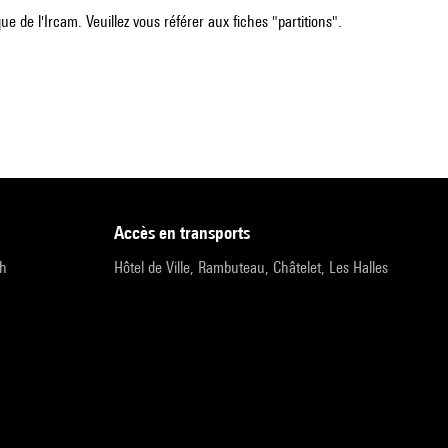
e de l'Ircam. Veuillez vous référer aux fiches "partitions".
accès en transports
9h
Hôtel de Ville, Rambuteau, Châtelet, Les Halles