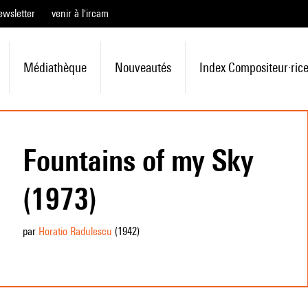
ewsletter
venir à l'ircam
Médiathèque
Nouveautés
Index Compositeur·ric
Fountains of my Sky
(1973)
par
Horatio Radulescu
(1942
)