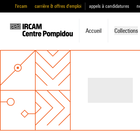
l'ircam
carrière & offres d'emploi
appels à candidatures
n
Accueil
Collections