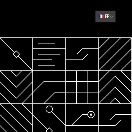
🇫🇷
FR