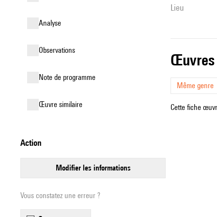
lieu
analyse
observations
œuvres
Note de programme
Même genre
œuvre similaire
Cette fiche œuvr
action
modifier les informations
Vous constatez une erreur ?