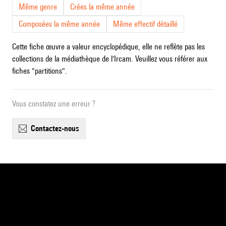
Même genre
Crées la même année
Composées la même année
Même effectif détaillé
Cette fiche œuvre a valeur encyclopédique, elle ne reflète pas les
collections de la médiathèque de l'Ircam. Veuillez vous référer aux
fiches "partitions".
Vous constatez une erreur ?
contactez-nous