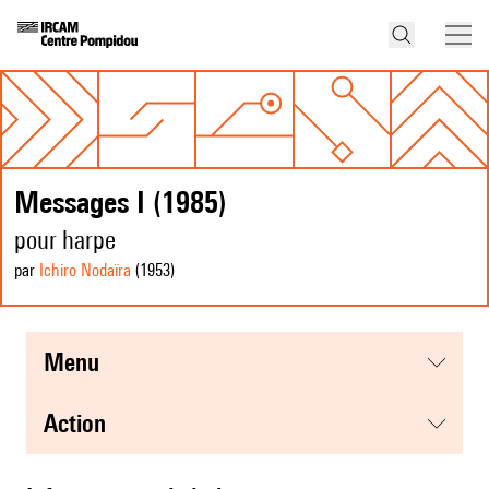
Messages I (1985)
pour harpe
par
Ichiro Nodaïra
(1953
)
menu
action