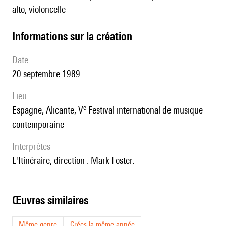
alto, violoncelle
informations sur la création
date
20 septembre 1989
lieu
e
Espagne, Alicante, V
Festival international de musique
contemporaine
interprètes
l'Itinéraire, direction : Mark Foster.
œuvres similaires
Même genre
Crées la même année