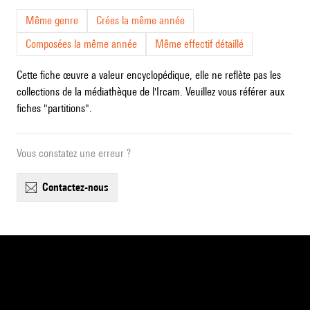
Même genre
Crées la même année
Composées la même année
Même effectif détaillé
Cette fiche œuvre a valeur encyclopédique, elle ne reflète pas les
collections de la médiathèque de l'Ircam. Veuillez vous référer aux
fiches "partitions".
Vous constatez une erreur ?
contactez-nous