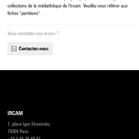
collections de la médiathèque de l'Ircam. Veuillez vous référer aux
fiches "partitions".
Vous constatez une erreur ?
contactez-nous
IRCAM
1, place Igor-Stravinsky
75004 Paris
+33 1 44 78 48 43