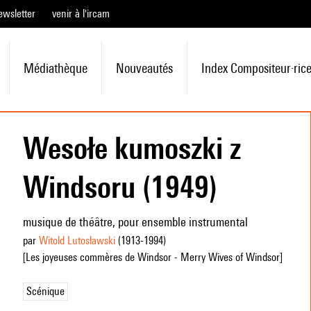
ewsletter
venir à l'ircam
Médiathèque
Nouveautés
Index Compositeur·ric
Wesołe kumoszki z
Windsoru (1949)
musique de théâtre, pour ensemble instrumental
par
Witold Lutosławski
(1913
-1994
)
[Les joyeuses commères de Windsor - Merry Wives of Windsor]
Scénique