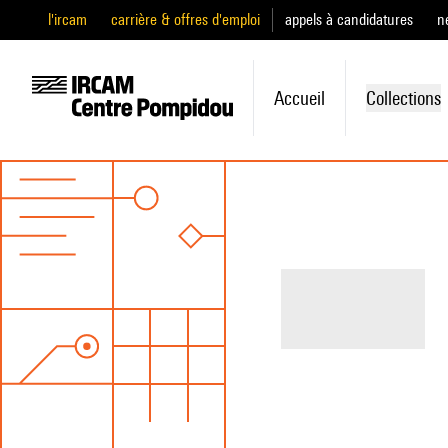
l'ircam
carrière & offres d'emploi
appels à candidatures
n
Accueil
Collections