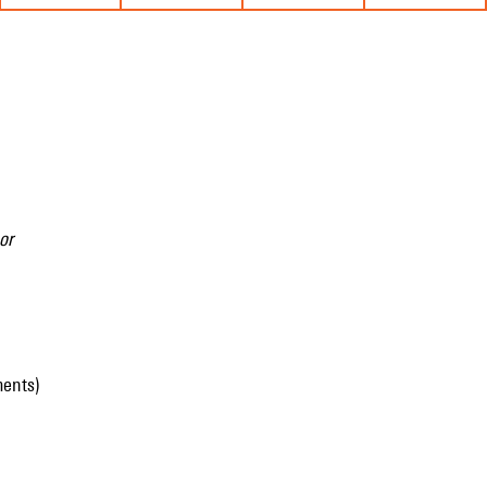
or
ments)