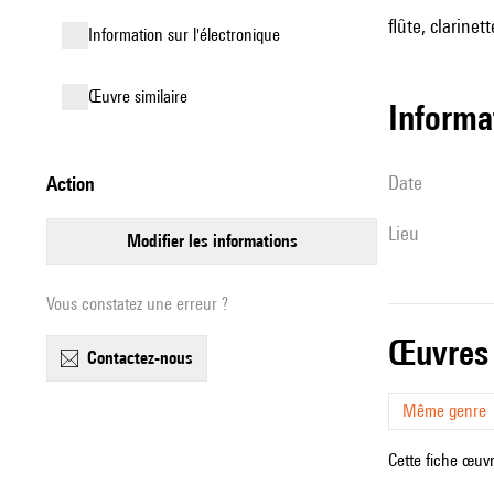
flûte, clarinet
Information sur l'électronique
œuvre similaire
informa
date
action
lieu
modifier les informations
Vous constatez une erreur ?
œuvres
contactez-nous
Même genre
Cette fiche œuvr