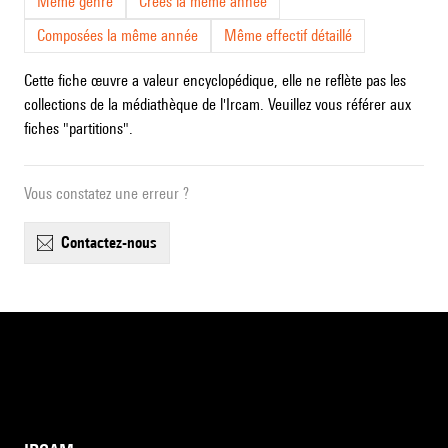
Même genre
Crées la même année
Composées la même année
Même effectif détaillé
Cette fiche œuvre a valeur encyclopédique, elle ne reflète pas les
collections de la médiathèque de l'Ircam. Veuillez vous référer aux
fiches "partitions".
Vous constatez une erreur ?
contactez-nous