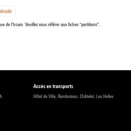
étaillé
e de l'Ircam. Veuillez vous référer aux fiches "partitions".
accès en transports
9h
Hôtel de Ville, Rambuteau, Châtelet, Les Halles