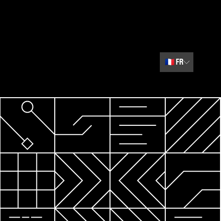
🇫🇷
FR