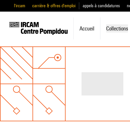
l'ircam
carrière & offres d'emploi
appels à candidatures
n
Accueil
Collections