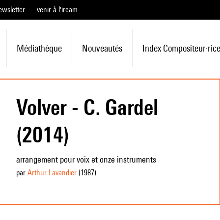
ewsletter
venir à l'ircam
Médiathèque
Nouveautés
Index Compositeur·ric
Volver - C. Gardel
(2014)
arrangement pour voix et onze instruments
par
Arthur Lavandier
(1987
)