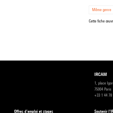
Même genre
Cette fiche œuvr
IRCAM
1, place Igo
75004 Paris
+33 1 44 78
Offres d’emploi et stages
Soutenir l