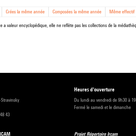
Crées la même année
Composées la même année
Même effectif d
e a valeur encyclopédique, elle ne reflète pas les collections de la médiathèqu
heures d'ouverture
r-Stravinsky
Du lundi au vendredi de 9h30 à 1
Fermé le samedi et le dimanche
 48 43
’IRCAM
Projet Répertoire Ircam