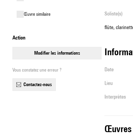
Soliste(s)
œuvre similaire
flûte, clarinet
action
informa
modifier les informations
date
Vous constatez une erreur ?
lieu
contactez-nous
interprètes
œuvres