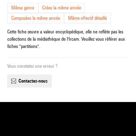
Même genre
Crées la même année
Composées la même année
Même effectif détaillé
Cette fiche œuvre a valeur encyclopédique, elle ne reflète pas les
collections de la médiathèque de l'Ircam. Veuillez vous référer aux
fiches "partitions".
Vous constatez une erreur ?
contactez-nous