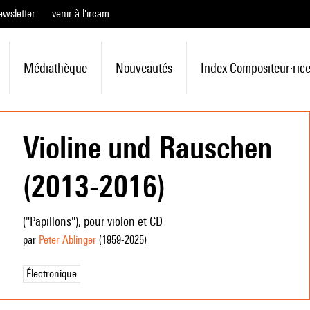
ewsletter
venir à l'ircam
Médiathèque
Nouveautés
Index Compositeur·ric
Violine und Rauschen
(2013-2016)
("Papillons"), pour violon et CD
par
Peter Ablinger
(1959
-2025
)
Électronique