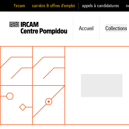
l'ircam
carrière & offres d'emploi
appels à candidatures
n
Accueil
Collections