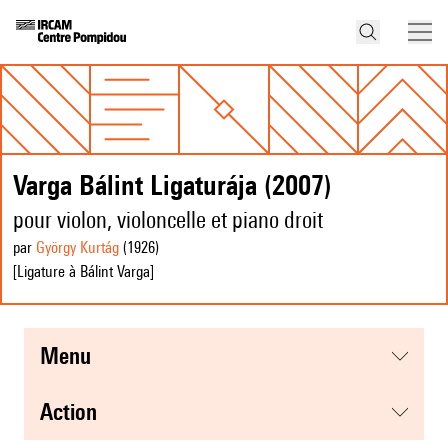
Varga Bálint Ligaturája (2007)
pour violon, violoncelle et piano droit
par
György Kurtág
(1926
)
[Ligature à Bálint Varga]
menu
action