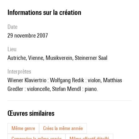
informations sur la création
date
29 novembre 2007
lieu
Autriche, Vienne, Musikverein, Steinerner Saal
interprètes
Wiener Klaviertrio : Wolfgang Redik : violon, Matthias
Gredler : violoncelle, Stefan Mendl : piano.
œuvres similaires
Même genre
Crées la même année
Composées la même année
Même effectif détaillé