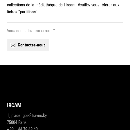
collections de la médiathèque de l'Ircam. Veuillez vous référer aux
fiches "partitions".
Vous constatez une erreur ?
contactez-nous
IRCAM
1, place Igor-Stravinsky
75004 Paris
+33 1 44 78 48 43