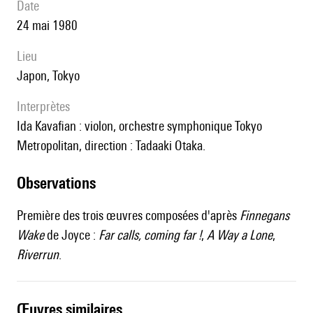
date
24 mai 1980
lieu
Japon, Tokyo
interprètes
Ida Kavafian : violon, orchestre symphonique Tokyo
Metropolitan, direction : Tadaaki Otaka.
observations
Première des trois œuvres composées d'après
Finnegans
Wake
de Joyce :
Far calls, coming far !
,
A Way a Lone
,
Riverrun
.
œuvres similaires