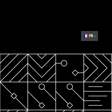
🇫🇷
FR