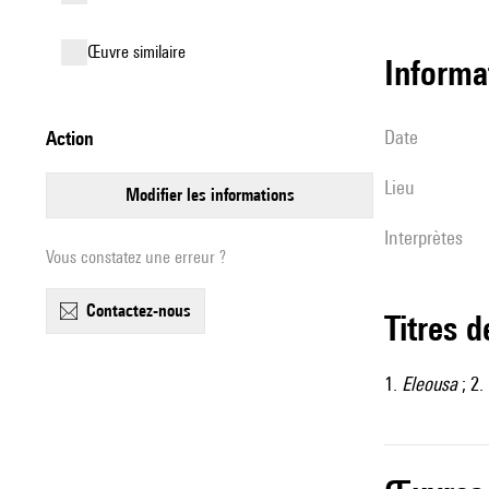
œuvre similaire
informa
date
action
lieu
modifier les informations
interprètes
Vous constatez une erreur ?
contactez-nous
Titres 
1.
Eleousa
; 2.