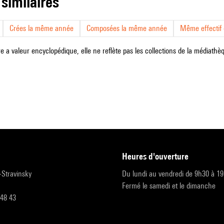
 similaires
Crées la même année
Composées la même année
Même effectif d
e a valeur encyclopédique, elle ne reflète pas les collections de la médiathèqu
heures d'ouverture
r-Stravinsky
Du lundi au vendredi de 9h30 à 1
Fermé le samedi et le dimanche
 48 43