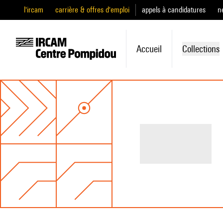
l'ircam
carrière & offres d'emploi
appels à candidatures
n
Accueil
Collections