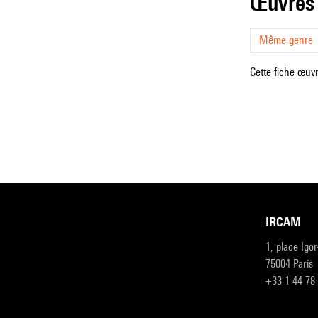
œuvres
Même genre
Cette fiche œuvr
IRCAM
1, place Igo
75004 Paris
+33 1 44 78