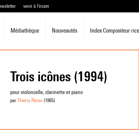
ewsletter
venir à l'ircam
Médiathèque
Nouveautés
Index Compositeur·ric
Trois icônes (1994)
pour violoncelle, clarinette et piano
par
Thierry Pécou
(1965
)