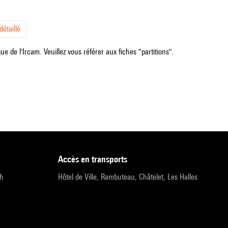
étaillé
e de l'Ircam. Veuillez vous référer aux fiches "partitions".
accès en transports
9h
Hôtel de Ville, Rambuteau, Châtelet, Les Halles