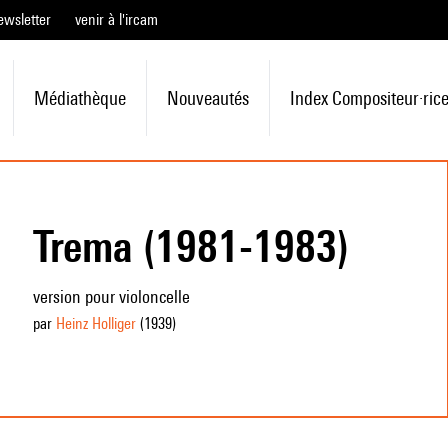
ewsletter
venir à l'ircam
Médiathèque
Nouveautés
Index Compositeur·ric
Trema (1981-1983)
version pour violoncelle
par
Heinz Holliger
(1939
)