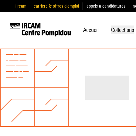
l'ircam
carrière & offres d'emploi
appels à candidatures
n
Accueil
Collections