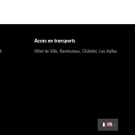
accès en transports
9h
Hôtel de Ville, Rambuteau, Châtelet, Les Halles
🇫🇷
FR