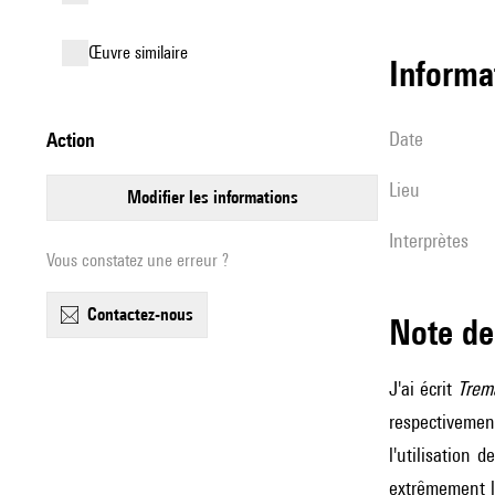
œuvre similaire
informa
date
action
lieu
modifier les informations
interprètes
Vous constatez une erreur ?
contactez-nous
Note 
J'ai écrit
Trem
respectivemen
l'utilisation 
extrêmement le