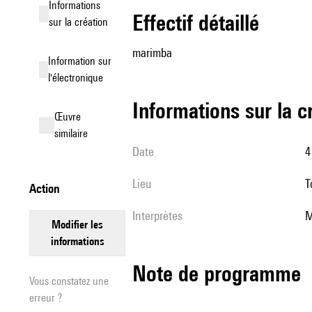
informations
effectif détaillé
sur la création
marimba
Information sur
l'électronique
informations sur la c
œuvre
similaire
date
lieu
action
interprètes
modifier les
informations
Note de programme
Vous constatez une
erreur ?