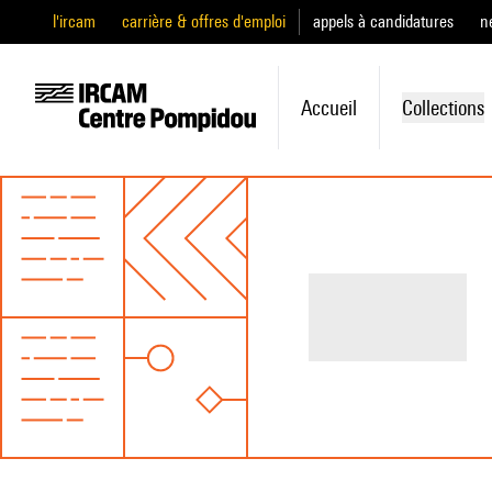
l'ircam
carrière & offres d'emploi
appels à candidatures
n
Accueil
Collections