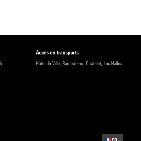
accès en transports
9h
Hôtel de Ville, Rambuteau, Châtelet, Les Halles
🇫🇷
FR