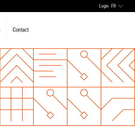
Login
FR
e
Contact