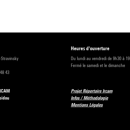
heures d'ouverture
r-Stravinsky
Du lundi au vendredi de 9h30 à 1
Fermé le samedi et le dimanche
 48 43
’IRCAM
Projet Répertoire Ircam
pidou
Infos / Méthodologie
Mentions Légales