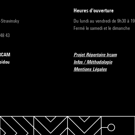
heures d'ouverture
r-Stravinsky
Du lundi au vendredi de 9h30 à 1
Fermé le samedi et le dimanche
 48 43
’IRCAM
Projet Répertoire Ircam
pidou
Infos / Méthodologie
Mentions Légales