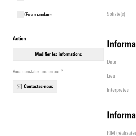
Soliste(s)
œuvre similaire
action
informa
modifier les informations
date
Vous constatez une erreur ?
lieu
contactez-nous
interprètes
Informa
RIM (réalisateur(s) en informatique