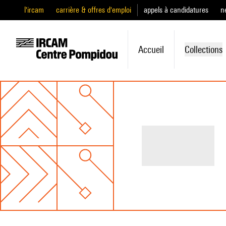
l'ircam
carrière & offres d'emploi
appels à candidatures
n
Accueil
Collections