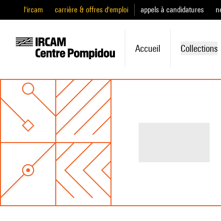
l'ircam
carrière & offres d'emploi
appels à candidatures
n
Accueil
Collections