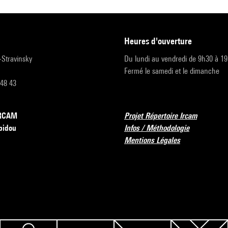
heures d'ouverture
r-Stravinsky
Du lundi au vendredi de 9h30 à 1
Fermé le samedi et le dimanche
 48 43
’IRCAM
Projet Répertoire Ircam
pidou
Infos / Méthodologie
Mentions Légales