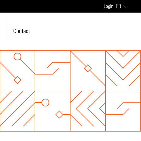
Login
FR
e
Contact