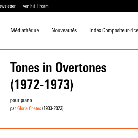
ewsletter
venir à l'ircam
Médiathèque
Nouveautés
Index Compositeur·ric
Tones in Overtones
(1972-1973)
pour piano
par
Gloria Coates
(1933
-2023
)