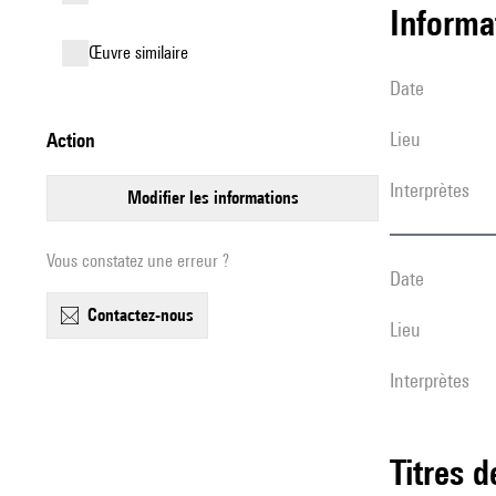
informa
œuvre similaire
date
lieu
action
interprètes
modifier les informations
Vous constatez une erreur ?
date
contactez-nous
lieu
interprètes
Titres 