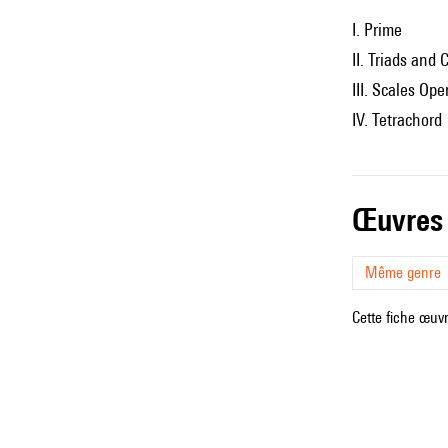
I. Prime
II. Triads and 
III. Scales Op
IV. Tetrachord
œuvres
Même genre
Cette fiche œuvr