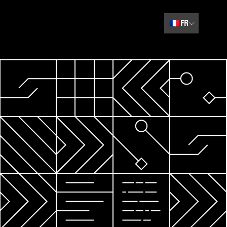
🇫🇷
FR