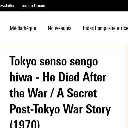
ewsletter
venir à l'ircam
Médiathèque
Nouveautés
Index Compositeur·ric
Tokyo senso sengo
hiwa - He Died After
the War / A Secret
Post-Tokyo War Story
(1970)