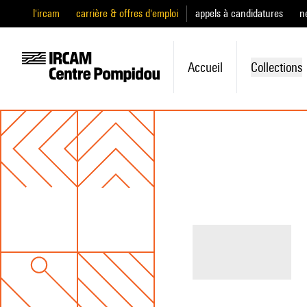
l'ircam
carrière & offres d'emploi
appels à candidatures
n
Accueil
Collections