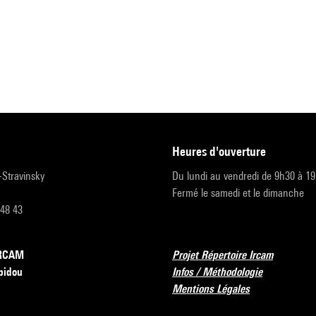
heures d'ouverture
r-Stravinsky
Du lundi au vendredi de 9h30 à 1
Fermé le samedi et le dimanche
 48 43
’IRCAM
Projet Répertoire Ircam
pidou
Infos / Méthodologie
Mentions Légales