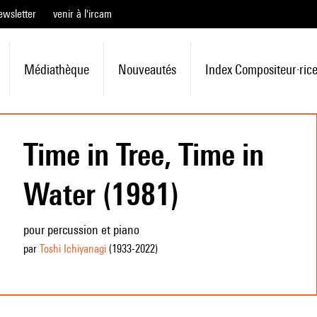
ewsletter
venir à l'ircam
Médiathèque
Nouveautés
Index Compositeur·ric
Time in Tree, Time in
Water (1981)
pour percussion et piano
par
Toshi Ichiyanagi
(1933
-2022
)