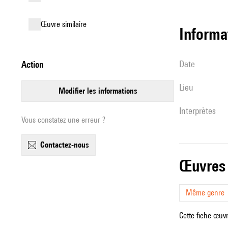
œuvre similaire
informa
date
action
lieu
modifier les informations
interprètes
Vous constatez une erreur ?
contactez-nous
œuvres
Même genre
Cette fiche œuvr