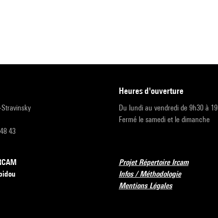
heures d'ouverture
r-Stravinsky
Du lundi au vendredi de 9h30 à 1
Fermé le samedi et le dimanche
 48 43
’IRCAM
Projet Répertoire Ircam
pidou
Infos / Méthodologie
Mentions Légales