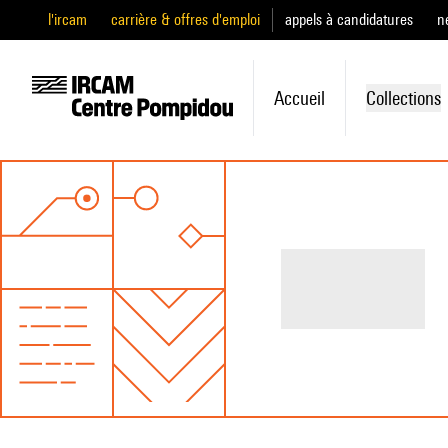
l'ircam
carrière & offres d'emploi
appels à candidatures
n
Accueil
Collections