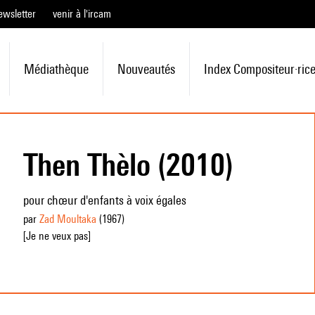
ewsletter
venir à l'ircam
Médiathèque
Nouveautés
Index Compositeur·ric
Then Thèlo (2010)
pour chœur d'enfants à voix égales
par
Zad Moultaka
(1967
)
[Je ne veux pas]