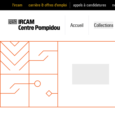
l'ircam
carrière & offres d'emploi
appels à candidatures
n
Accueil
Collections