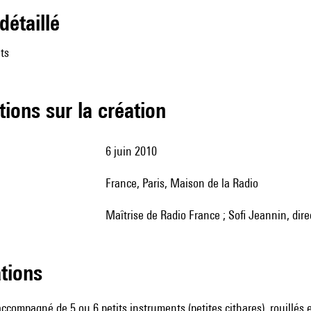
 détaillé
ts
tions sur la création
6 juin 2010
France, Paris, Maison de la Radio
Maîtrise de Radio France ; Sofi Jeannin, dire
ations
ccompagné de 5 ou 6 petits instruments (petites cithares), rouillés