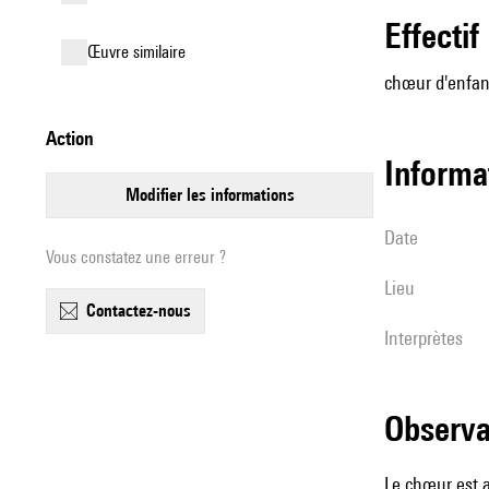
effectif
œuvre similaire
chœur d'enfan
action
informa
modifier les informations
date
Vous constatez une erreur ?
lieu
contactez-nous
interprètes
observ
Le chœur est a