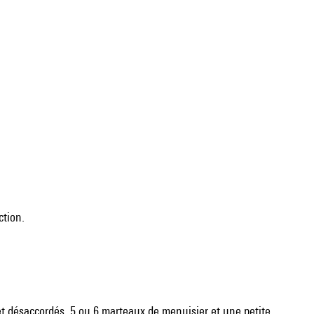
ction.
 et désaccordés, 5 ou 6 marteaux de menuisier et une petite