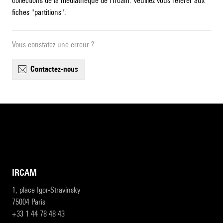
collections de la médiathèque de l'Ircam. Veuillez vous référer aux
fiches "partitions".
Vous constatez une erreur ?
contactez-nous
IRCAM
1, place Igor-Stravinsky
75004 Paris
+33 1 44 78 48 43