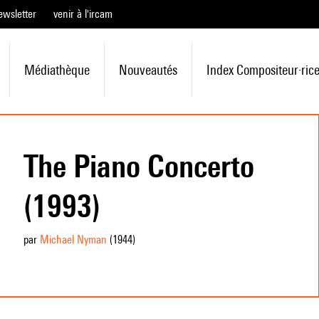
ewsletter
venir à l'ircam
Médiathèque
Nouveautés
Index Compositeur·ric
The Piano Concerto
(1993)
par
Michael Nyman
(1944
)