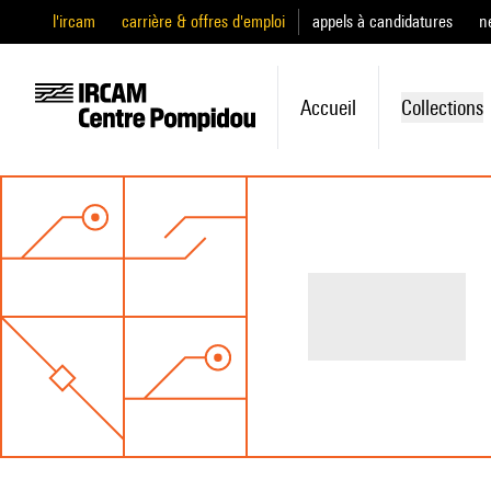
l'ircam
carrière & offres d'emploi
appels à candidatures
n
Accueil
Collections