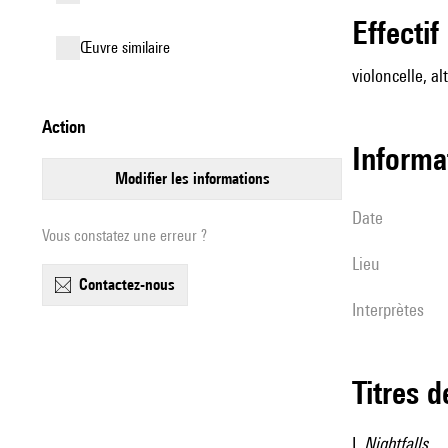
effectif
œuvre similaire
violoncelle, alt
action
informa
modifier les informations
date
Vous constatez une erreur ?
lieu
contactez-nous
interprètes
Titres 
I.
Nightfalls