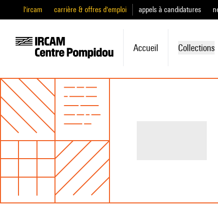
l'ircam
carrière & offres d'emploi
appels à candidatures
n
Accueil
Collections