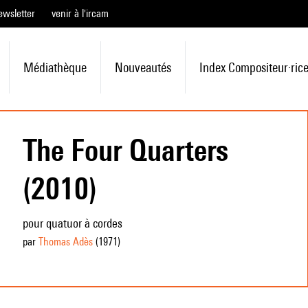
ewsletter
venir à l'ircam
Médiathèque
Nouveautés
Index Compositeur·ric
The Four Quarters
(2010)
pour quatuor à cordes
par
Thomas Adès
(1971
)