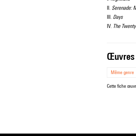
II.
Serenade: 
III.
Days
IV.
The Twenty-
œuvres
Même genre
Cette fiche œuvr