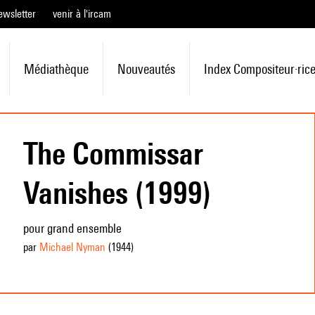
ewsletter
venir à l'ircam
Médiathèque
Nouveautés
Index Compositeur·ric
The Commissar
Vanishes (1999)
pour grand ensemble
par
Michael Nyman
(1944
)