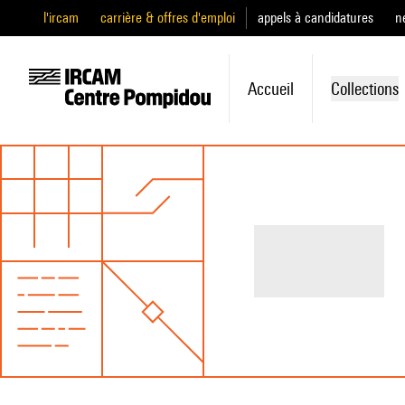
l'ircam
carrière & offres d'emploi
appels à candidatures
n
Accueil
Collections