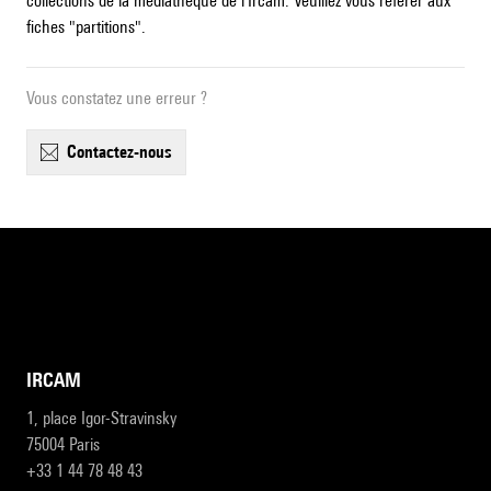
collections de la médiathèque de l'Ircam. Veuillez vous référer aux
fiches "partitions".
Vous constatez une erreur ?
contactez-nous
IRCAM
1, place Igor-Stravinsky
75004 Paris
+33 1 44 78 48 43