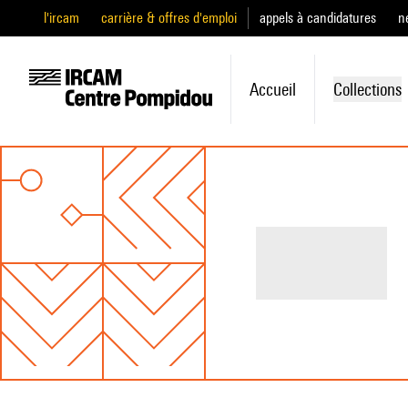
l'ircam
carrière & offres d'emploi
appels à candidatures
n
Accueil
Collections