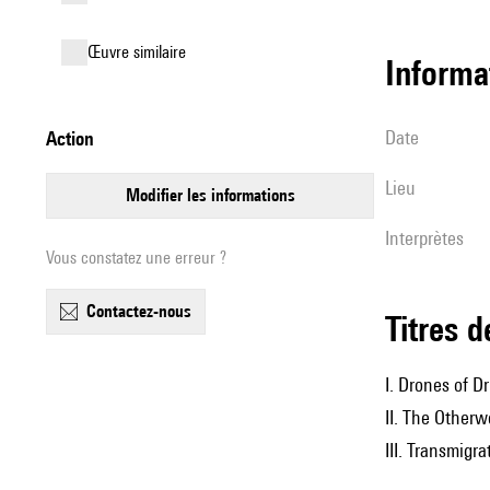
œuvre similaire
informa
date
action
lieu
modifier les informations
interprètes
Vous constatez une erreur ?
contactez-nous
Titres 
I. Drones of D
II. The Other
III. Transmigra