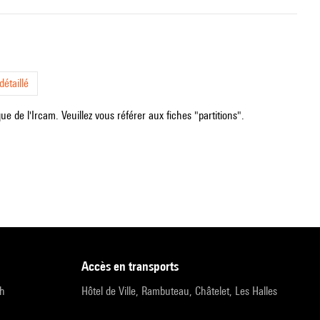
étaillé
e de l'Ircam. Veuillez vous référer aux fiches "partitions".
accès en transports
9h
Hôtel de Ville, Rambuteau, Châtelet, Les Halles