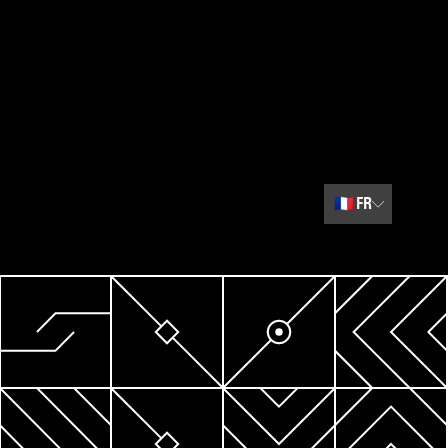
🇫🇷
FR