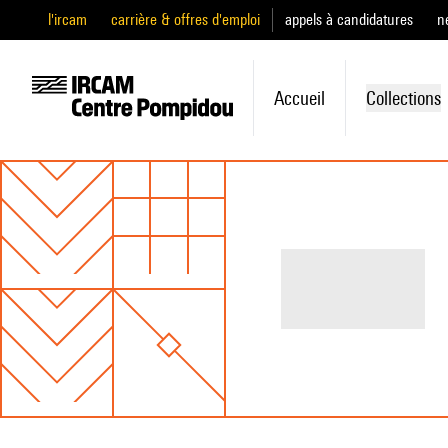
l'ircam
carrière & offres d'emploi
appels à candidatures
n
Accueil
Collections