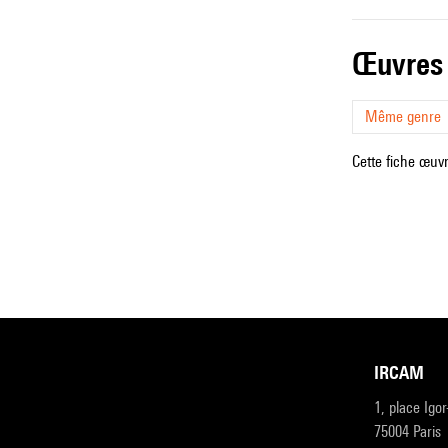
œuvres
Même genre
Cette fiche œuvr
IRCAM
1, place Igo
75004 Paris