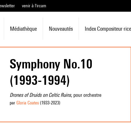
ewsletter
venir à l'ircam
Médiathèque
Nouveautés
Index Compositeur·ric
Symphony No.10
(1993-1994)
Drones of Druids on Celtic Ruins
, pour orchestre
par
Gloria Coates
(1933
-2023
)