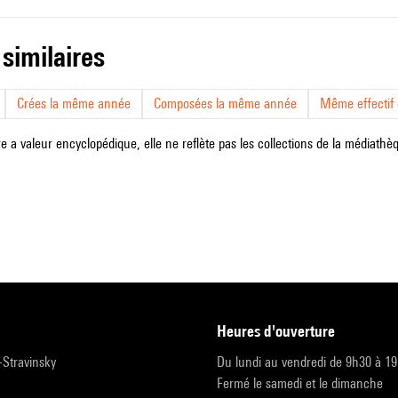
 similaires
Crées la même année
Composées la même année
Même effectif d
e a valeur encyclopédique, elle ne reflète pas les collections de la médiathèqu
heures d'ouverture
r-Stravinsky
Du lundi au vendredi de 9h30 à 1
Fermé le samedi et le dimanche